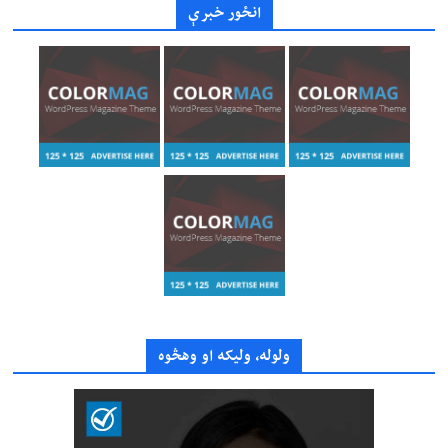
انځور خبرې
ولوله، ولیکه او وهڅوه