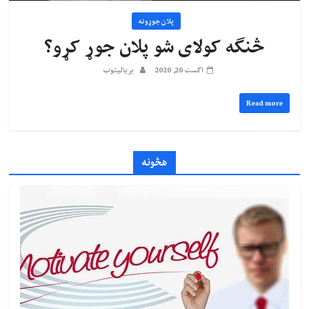
پلان جوړونه
څنګه کولای شو پلان جوړ کړو؟
اگست 20, 2020
بریالیتوب
Read more
هڅونه