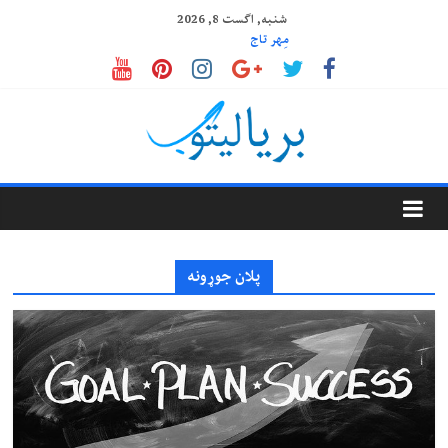
Ski
شنبه, اگست 8, 2026
t
مِهر تاج
د پرمختګ مرحلې
conten
ایا خپل افکار قابو کولای شو؟
ډیپریشن یا ژور خفګان څه ته وایي؟
ستوری خان
Baryalitob
بریالیتوب
پلان جوړونه