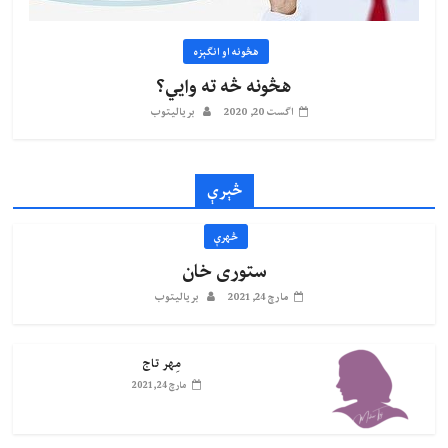
هڅونه او انګېزه
هڅونه څه ته وايي؟
اگست 20, 2020
بریالیتوب
څېرې
څهرې
ستوری خان
مارچ 24, 2021
بریالیتوب
مِهر تاج
مارچ 24, 2021