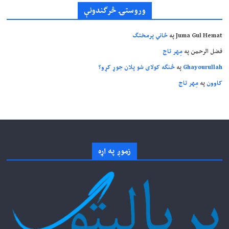
وروستۍ څرگندونې
Juma Gul Hemat
په
ځاني پرمختګ
فضل الرحمن
په
مِهر تاج
Ghayourullah
په
څنګه کولای شو پلان جوړ کړو؟
کاوون
په
مِهر تاج
زموږ په اړه