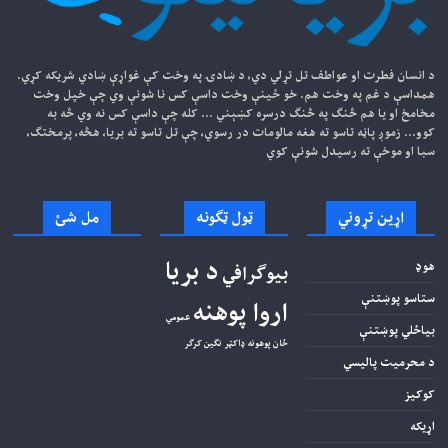
د انسان فطرت او عواطف تل تړلي دي، د ښادۍ په وخت کې غواړې ښادي شریکه کړي.
همداسې د غم په وخت هم. خو ځينې وخت داسې کس نا شونې وي چې خپل وخت
مخامخ او یا هم څنګ په څنګ درسره کښېني ... کله چې داسې کس نه وي څه به
کوو... زموږ پاڼه تاسو ته هغه مالومات در رسوي، چې تل تاسو ته بریا، هڅه، پرمختګ،
سبا او موخې ته رسیدل شونې کوي
اړین تړوني
ټول ټګونه
مل شئ
د بریا
هوډ
بیوګرافي
ستاسو پوښتنې
اروا پوهنه
عمومي
بیاځلي پوښتنې
ځان پوهونه
ډاکټر نګین کرګر
د محرمیت پاليسي
کوکيز
اړیکه