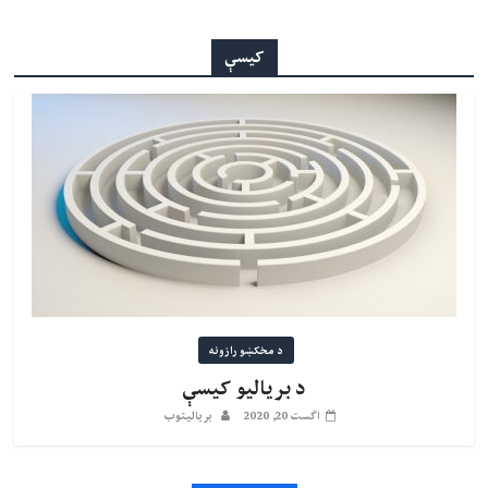
کیسې
د مخکښو رازونه
د بریالیو کیسې
اگست 20, 2020
بریالیتوب