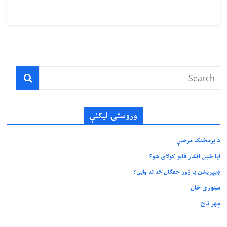
وروستۍ ليکنې
د پرمختګ مرحلې
ایا خپل افکار قابو کولای شو؟
ډیپریشن یا ژور خفګان څه ته وایي؟
ستوری خان
مِهر تاج