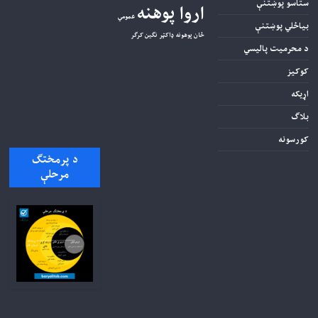
ستاسو پوښتنې
اروا پوهنه
عمومي
بیاځلي پوښتنې
ځان پوهونه
ډاکټر نګین کرګر
د محرمیت پاليسي
کوکيز
اړیکه
بلاګ
کورسونه
د پرمختګ
مرحلې