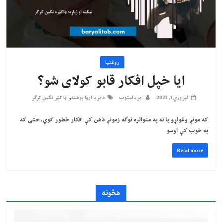
روغتیا
ایا خپل افکار قابو کولای شو؟
,
فبروري 1, 2023
بریالیتوب
د بریا اروا پوهنه
ډاکټر نګین کرګر
که مونږ وغواړو یا نه په متواتره توګه زمونږ ذهن کې افکار خطور کوي، حتی که
په خوب کې اوسو
Read more
هڅونه