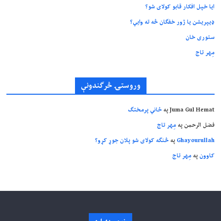
ایا خپل افکار قابو کولای شو؟
ډیپریشن یا ژور خفګان څه ته وایي؟
ستوری خان
مِهر تاج
وروستۍ څرگندونې
Juma Gul Hemat
په
ځاني پرمختګ
فضل الرحمن
په
مِهر تاج
Ghayourullah
په
څنګه کولای شو پلان جوړ کړو؟
کاوون
په
مِهر تاج