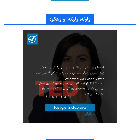
ولوله، ولیکه او وهڅوه