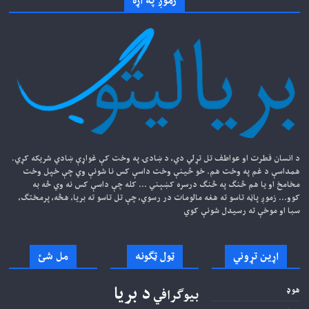
زموږ په اړه
د انسان فطرت او عواطف تل تړلي دي، د ښادۍ په وخت کې غواړې ښادي شریکه کړي.
همداسې د غم په وخت هم. خو ځينې وخت داسې کس نا شونې وي چې خپل وخت
مخامخ او یا هم څنګ په څنګ درسره کښېني ... کله چې داسې کس نه وي څه به
کوو... زموږ پاڼه تاسو ته هغه مالومات در رسوي، چې تل تاسو ته بریا، هڅه، پرمختګ،
سبا او موخې ته رسیدل شونې کوي
اړین تړوني
ټول ټګونه
مل شئ
د بریا
هوډ
بیوګرافي