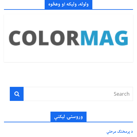
ولوله، ولیکه او وهڅوه
وروستۍ ليکنې
د پرمختګ مرحلې