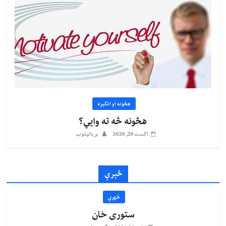
هڅونه او انګېزه
هڅونه څه ته وايي؟
اگست 20, 2020
بریالیتوب
څېرې
څهرې
ستوری خان