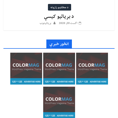
د مخکښو رازونه
د بریالیو کیسې
اگست 20, 2020
بریالیتوب
انځور خبرې