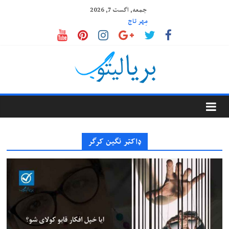
Ski
جمعه, اگست 7, 2026
t
مِهر تاج
د پرمختګ مرحلې
conten
ایا خپل افکار قابو کولای شو؟
ډیپریشن یا ژور خفګان څه ته وایي؟
ستوری خان
Baryalitob
بریالیتوب
ډاکټر نګین کرګر